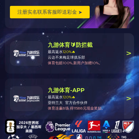
陕西63吨2500mm折弯机
陕西数控折弯机
在线留言
LEAVE A MESSAGE