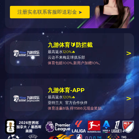
锥装置。
2、如果直径小、板子薄、卷筒长，可以把三辊做成圆锥的辊
子，但，所需的弧度要算好。辊子有一定斜度，在卷制时侧向
力很大，需要加侧向减速挡轮，挡轮需要淬火处理。
没有了
陕西卷板机