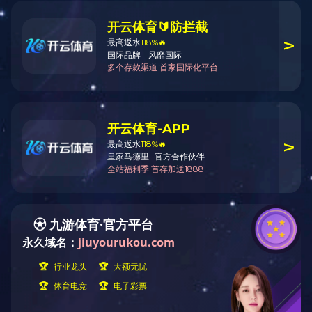
在
线
客
服
详情内容
普通卷板机怎样卷制圆锥管：
1、加装卷锥装置。小头直径过小的话，可以考虑再加装内置卷