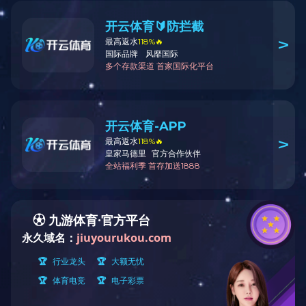
服
详情内容
折弯机100/3200
陕西液压闸式九游j9官网入口(中国)官方网站
陕西九游j9官网入口(中国)官方网站刀片