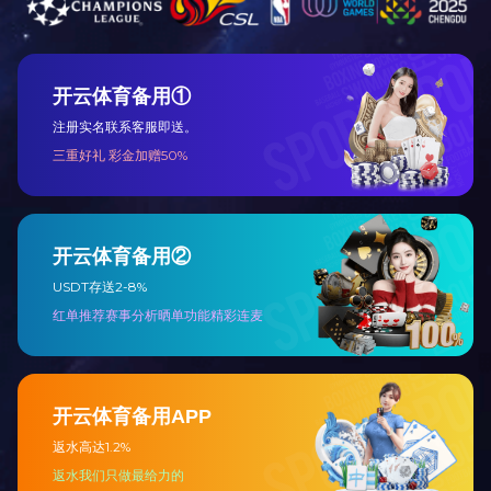
在线留言
LEAVE A MESSAGE
版权所有：九游j9官网入口