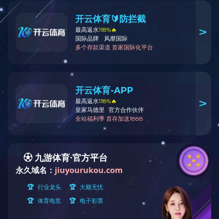
在
线
客
服
详情内容
冲孔机
和钻孔机
钻孔是用钻头在加工材料上钻出孔的过程，而冲孔是以重
力使钻头下冲成孔的过程。