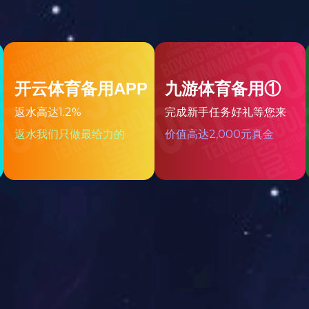
容
CONTENT DETAILS
备包含：
进使用的锚喷支护机械有锚杆机、注眼器、混凝土喷射机、混凝土搅
护有液压支架 、 矿用支柱 、 切顶支柱 、 悬移支架 、液压支柱 、