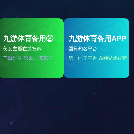
二维码分享
拌机
千斤顶、 支护机 、立柱 、矿用双拉双抗格栅设备 、 支护