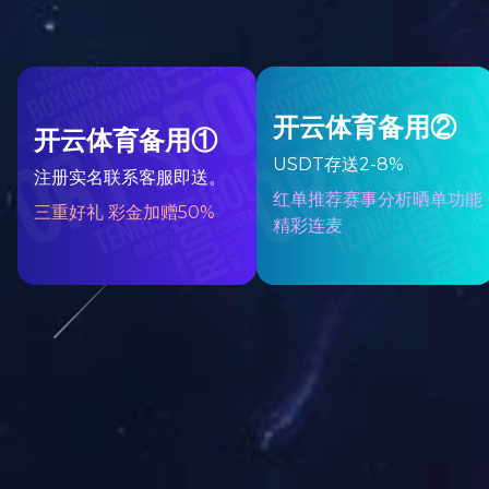
陕西折弯机63/2500
详情内
陕西数控折弯机
陕西激光切割机
煤矿支护设
陕西切割机展示
1、井巷掘
陕西切割机车间
2、采掘支
材料生产设备
陕西卷板机
陕西卷板机生产
陕西卷板机