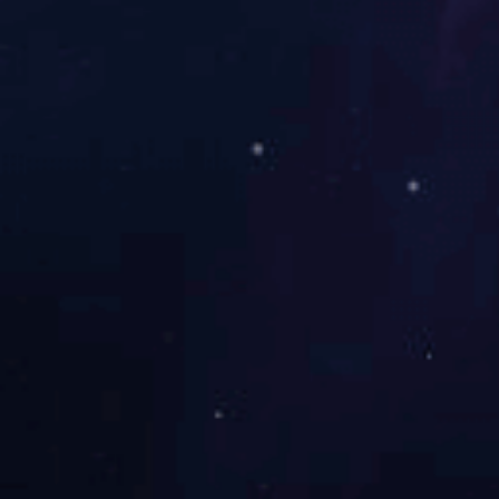
陕西冲剪机展示
陕西液压联合冲剪机
陕西联合冲剪机
陕西联合冲剪机
推荐产品