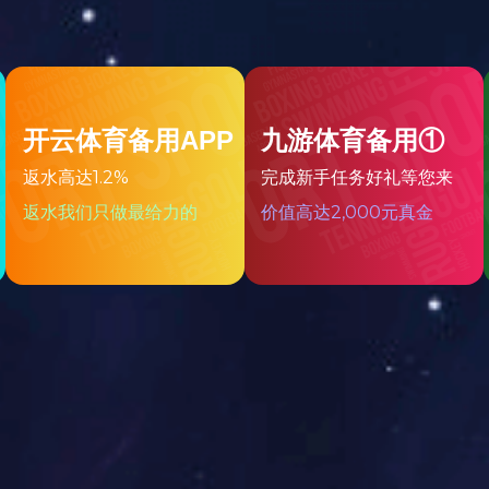
容
CONTENT DETAILS
(Rolling Machine)是对板材进行连续点弯曲的塑形机床，具
机械式三辊卷板机分为对称和非对称。可将金属板材卷成圆形、弧形
项：
必须有专人负责管理。