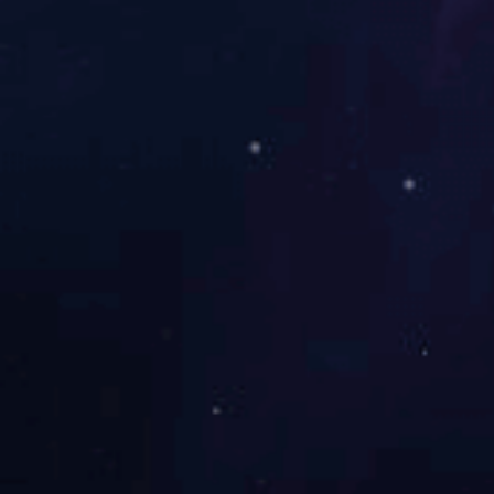
陕西冲剪机展示
陕西液压联合冲剪机
陕西联合冲剪机
陕西联合冲剪机
推荐产品