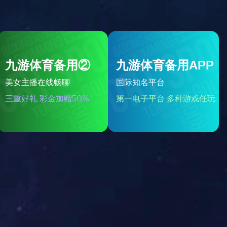
二维码分享
有卷制O型、U型、多段R等不同形状板材的功能。三辊卷板机有机
和一定范围内的锥形工件。