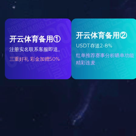
陕西折弯机63/2500
详情内
陕西数控折弯机
陕西卷板机
械式和液压式:
陕西激光切割机
陕西切割机展示
陕西切割机车间
陕西卷板机
折叠注意事
陕西卷板机生产
1、卷板机
陕西卷板机