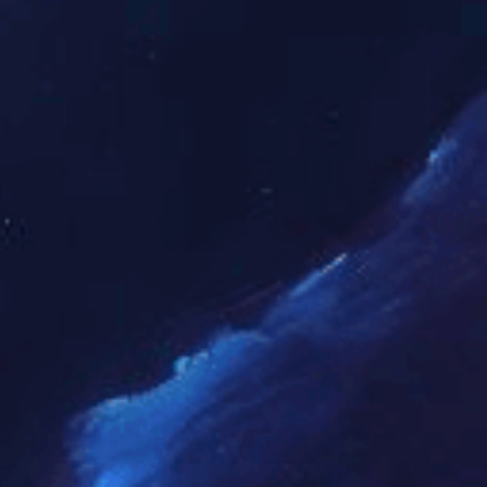
方可进行操作。