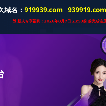
备制造
激光切割机
陕西卷板机
陕西刨槽机
陕西产品中心
用户