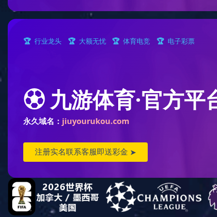
陕西九游j9官网入口(中国)官方网站
陕西九游j9官网入口(中国)官方网站展示
陕西九游j9官网入口(中国)官方网站生产
陕西液压闸式九游j9官网入口(中国)官方网站
陕西九游j9官网入口(中国)官方网站车间
陕西折弯机
在
陕西200吨6米折弯机
线
客
陕西63吨2500mm折弯机
服