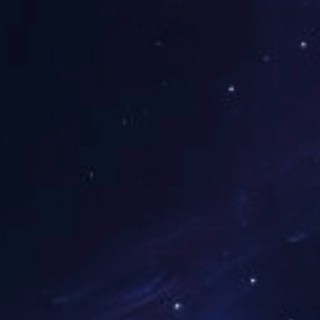
陕西单头冲孔机
8、上辊的
陕西三头冲床
9、工作场
陕西冲床
陕西开式压力机
10、作业
陕西开式压力机
陕西配件
陕西煤矿支护设备
陕西卷板机
陕西冲床配件