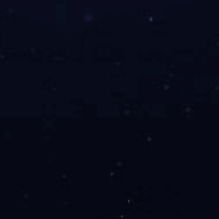
陕西液压板料数显九游j9官网入口(中国)官方网站
市分站
:
陕西
咸阳