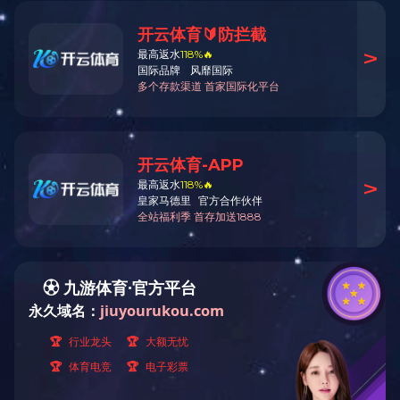
线
客
服
详情内容
陕西九游j9
九游j9官网入口(中国)官方网站是一家专业从事