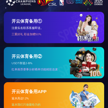
版权所有：九游j9官网入口
联系人：张 电话：136492444
邮箱： 1250402883@qq.
地址：西安市新城区长乐西路
城市分站
:
陕西
咸阳
技术