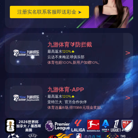
西安九游j9官网入口(中国)官方网站科创机械设备
（www.deelinked.com）是一家专业从事
陕西九游j9官网入口(中
国)官方网站,折弯机,卷板机,撕碎机
等的销售,生产,加工为一体的
厂家,规格类型齐全,设备精度高,持续操作时间长,价格优惠,售后
服务有保证。
陕西九游j9官网入口(中国)官方网站展示
陕西液压闸式九游j9官网入口(中国)官方网站
在线留言
LEAVE A MESSAGE