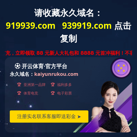
欢迎访问九游j9官网入口(中国)官方网站官方网站！
多年专注机床设备制造
九游j9官网入口
陕西九游j9官网
陕西折弯机
陕西激光切割机
(中国)官方网站
入口(中国)官方
首页
网站