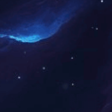
陕西冲床配件
陕西撕碎机刀片
陕西其他
陕西四柱油压机
陕西四柱油压机
陕西液压切角机
陕西拱梁连接板冲孔机
陕西联合冲剪机