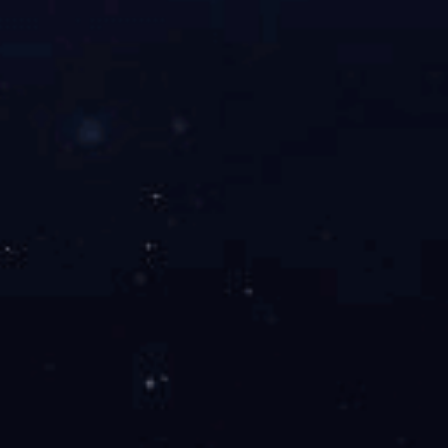
陕西液压闸式九游j9官网入口(中国)官方网站
陕西九游j9官网入口(中国)官方网站刀片
j9官网入口(中国)官方网站
13649244489 13309207230
02883@qq.com 备案号：
陕ICP备16016258号-2
RSS
XML
网站地图
城
新城区长乐西路128号华东万悦城1幢
西
咸阳
技术支持：