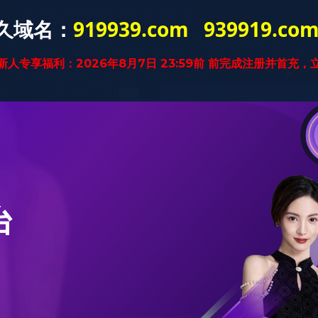
备制造
激光切割机
陕西卷板机
陕西刨槽机
陕西产品中心
用户
中国)官方网站