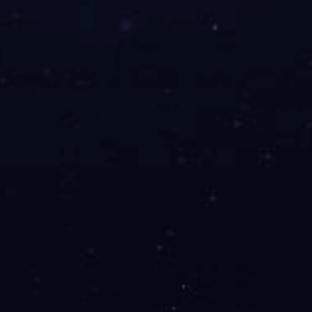
陕西液压板料数显九游j9官网入口(中国)官方网站
市分站
:
陕西
咸阳