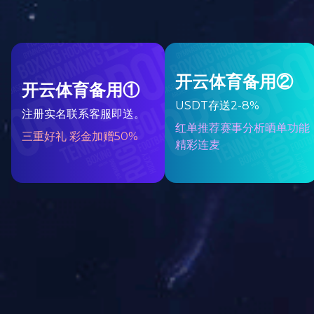
陕西折弯机63/2500
详情内
陕西数控折弯机
液压闸式
陕西激光切割机
机型、刀
先进的集成式
陕西切割机展示
采用三点支承
上、下刀片采
陕西切割机车间
剪切角可电动
具有分段定长
陕西卷板机
电动后挡料，
陕西卷板机生产
剪切端面、剪切
陕西卷板机