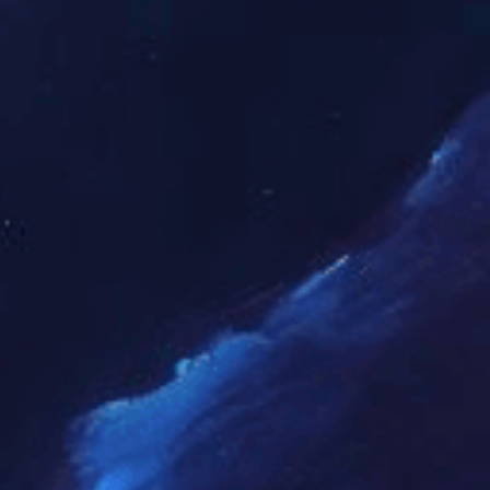
陕西九游j9官网入口(中国)官方网站车间