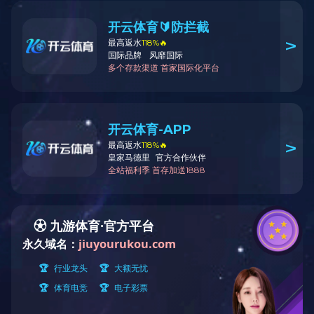
详情内容
陕西九游j9官网入口(中国)官方网站工作原理：闭合主电源空开
HK主电机接触器控制回路得电。按下按钮SB2主接触器KM1线
圈得电吸合主电机运行。由于主接触器吸合九游j9官网入口(中
国)官方网站牵引电磁铁主电路及控制变压器得电，电磁铁控制