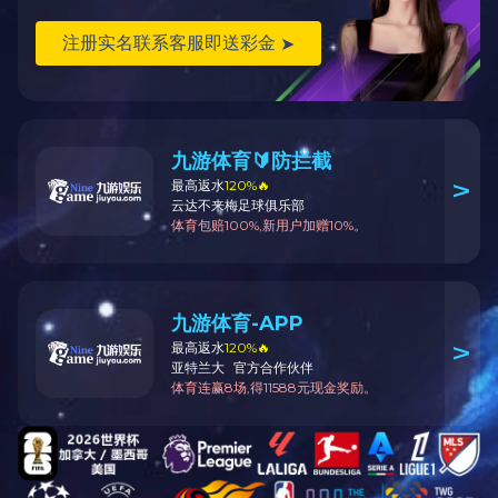
回路处于待运行状态。按下按钮SB3电磁铁电源接触器KM2线
圈得电KM2吸合电磁铁工作。当九游j9官网入口(中国)官方网站
剪刀工作一个往复曲轴上的凸轮触动行程开关XK。XK常闭点断
开使KM2线圈失电释放，同时电磁铁失电释放。为了避免剪刀
连续动作发生危险，在控制回路里加装了电气联锁保护。XK动
作其常开点闭合将中间继电器KA1触发使KM2控制回路上的KA1
常闭点断开。用来保证牵引电磁铁线圈不会重复得电造成误动
作。按钮BS3常闭点和中间继电器KA2线圈串接并入控制回路是
为了防止长按控制按钮造成剪刀连剪。KA2的常闭点窜入KA1控
制回路使KA1能够断电为下一个循环做准备。