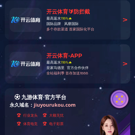
在
线
客
服
详情内容
单轴撕碎机刀片，顾名思义，安装在单轴撕碎机的轴上，
由称为动刀。形状为正方形，刀口四面有弧度，中间攻丝孔，
刀口到中孔部分为向内凹陷，配合刀架上的定刀使用。
多轴撕碎机刀片为爪刀，按照各个公司的设计，安装在双