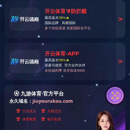
陕西切割机展示
陕西切割机车间
陕西激光切割机是材料加工中采用较**的一种加工方式，是集激光切割、精密机械、数控技术等学科于一体的高新技术产品，主要用于普通碳钢板、不锈钢板、工程塑料、模切板、复合材料等材料的切割和成形，具有高精度、
民用激光发生器由于制造成本等原因，所发出的激光光束都具有一定的发散角，呈“锥形”。当“锥形”的高度改变时（相当于激光切割机光路长度改变），聚焦透镜表面的光束横截面面积也随之改变。此外，光还具有波的性质
版权所有：九游j9官网入口
联系人：张 电话：136492444
邮箱： 1250402883@qq.
地址：西安市新城区长乐西路
城市分站
:
陕西
咸阳
技术