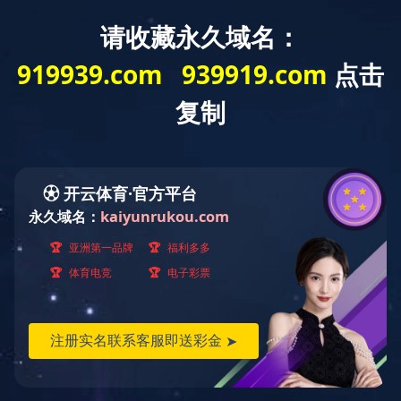
欢迎访问九游j9官网入口(中国)官方网站官方网站！
多年专注机床设备制造
九游j9官网入口
九游j9官网入口
折弯机
激光切割机
在
线
(中国)官方网站
(中国)官方网站
客
服
首页