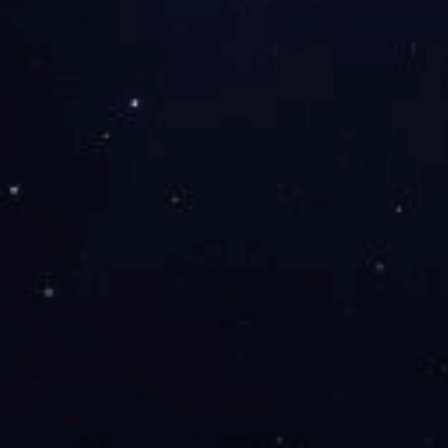
陕西九游j9官网入口(中国)官方网站生产
推荐新闻
版权所有：九游
联系人：张 电话：
邮箱： 12504
地址：西安市
城市分站
:
陕