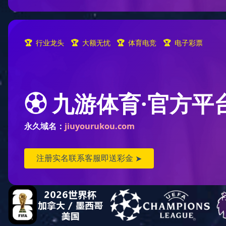
九游j9官网入口(中国)官方网站
九游j9官网入口(中国)官方网站展示
陕西九游j9官网入口(中国)官方网站生产
液压闸式陕西九游j9官网入口(中国)官方网站
陕西九游j9官网入口(中国)官方网站车间
折弯机
在
200吨6米折弯机
线
客
63吨2500mm折弯机
服