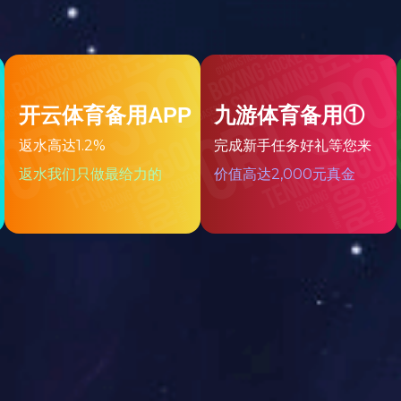
容
CONTENT DETAILS
口(中国)官方网站是一家生产刨槽机
、
折弯机、九游j9官网入口(中国
油压机、激光切割机、液压切角机、煤矿支护设备以及高精度分条
没有了