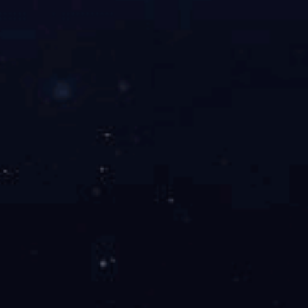
液压闸式陕西九游j9官网入口(中国)官方网站
九游j9官网入口(中国)官方网站刀片
j9官网入口(中国)官方网站
13649244489 13309207230
02883@qq.com 备案号：
陕ICP备16016258号-2
RSS
XML
网站地图
城
新城区长乐西路128号华东万悦城1幢
西
咸阳
技术支持：