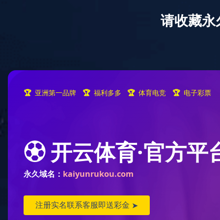
欢迎访问九游j9官网入口(中国)官方网站官方网站！
多年专注机床设
九游j9官网入口
九游j9官网入口
折弯机
激
(中国)官方网站
(中国)官方网站
当前位置：
首页
>
产品中心
>
刨槽机
首页
产品中心