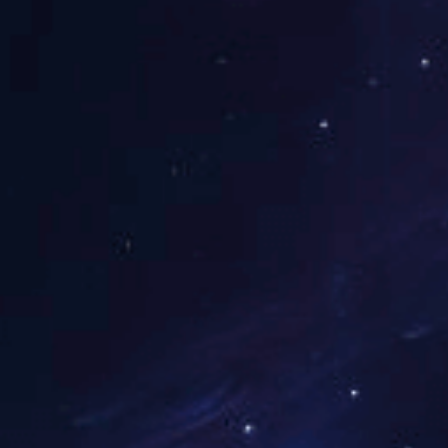
单头冲孔机
8、上辊的
三头冲床
9、工作场
冲床
开式压力机
10、作业
陕西开式压力机
配件
煤矿支护设备
陕西卷板机
陕西冲床配件