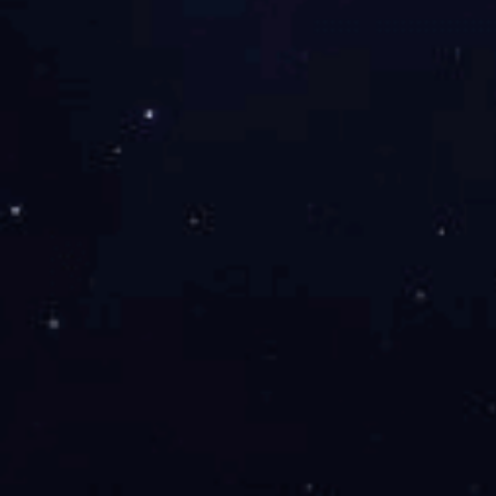
陕西九游j9官网入口(中国)官方网站生产
推荐新闻
版权所有：九游
联系人：张 电话：
邮箱： 12504
地址：西安市
城市分站
:
陕