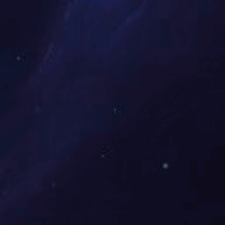
西卷板机生产
在线留言
LEAVE A MESSAGE