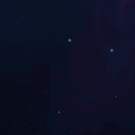
陕西冲剪机展示
陕西液压联合冲剪机
陕西联合冲剪机
联合冲剪机
推荐产品