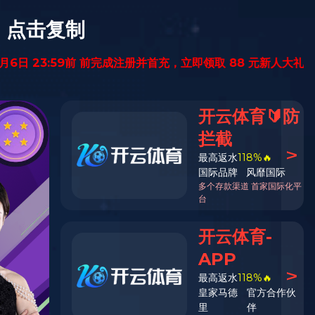
网站地图 /
在线留言 /
联系我们
全国咨询热线
13649244489
案例
新闻中心
关于九游j9官网
联系方式
入口(中国)官方
返回
网站
卷板机
陕西卷板机(Rolling Machine)是对板材进行连续