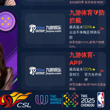
点弯曲的塑形机床，具有卷制O型、U型、多段
R等不同形状板材的功能。三辊卷板机有机械…
相关内容
卷板机
陕西卷板机生产
在线留言