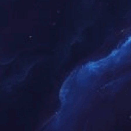
升降翻转轴承的倾倒复位及上辊的平衡，须在主传动停机后进行。
地禁止乱堆工件及杂物，做到时刻保持机床及场地清洁。
完毕，应切断电源，并锁好电源箱。
陕西卷板机加工
陕西卷板机厂家
陕西卷板机哪家好