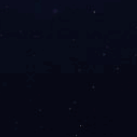
液压板料数显九游j9官网入口(中国)官方网站
市分站
:
陕西
咸阳