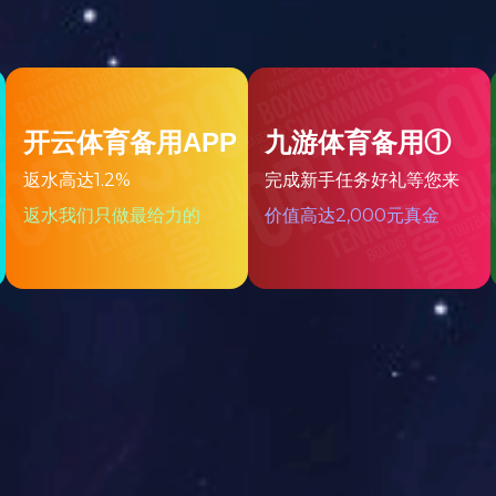
容
CONTENT DETAILS
(Rolling Machine)是对板材进行连续点弯曲的塑形机床，具
机械式三辊卷板机分为对称和非对称。可将金属板材卷成圆形、弧形
项：
必须有专人负责管理。