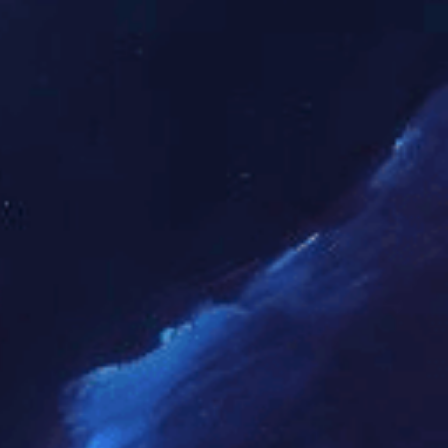
方可进行操作。